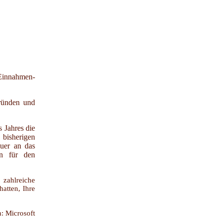
innahmen-
gründen und
 Jahres die
bisherigen
euer an das
en für den
e zahlreiche
atten, Ihre
n: Microsoft