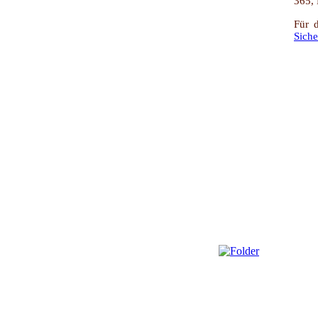
365, 
Für 
Siche