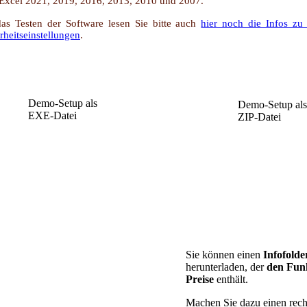
Excel 2021, 2019, 2016, 2013, 2010 und 2007.
das Testen der Software lesen Sie bitte auch
hier noch die Infos zu
rheitseinstellungen
.
Demo-Setup als
Demo-Setup als
EXE-Datei
ZIP-Datei
Sie können einen
Infofolde
herunterladen, der
den Fun
Preise
enthält.
Machen Sie dazu einen rec