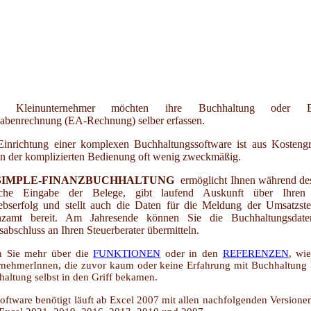
le Kleinunternehmer möchten ihre Buchhaltung oder E
abenrechnung (EA-Rechnung) selber erfassen.
Einrichtung einer komplexen Buchhaltungssoftware ist aus Kosten
n der komplizierten Bedienung oft wenig zweckmäßig.
SIMPLE-FINANZBUCHHALTUNG
ermöglicht Ihnen während des
ache Eingabe der Belege, gibt laufend Auskunft über Ihren 
iebserfolg und stellt auch die Daten für die Meldung der Umsatzst
nzamt bereit. Am Jahresende können Sie die Buchhaltungsdat
sabschluss an Ihren Steuerberater übermitteln
.
n Sie mehr über die
FUNKTIONEN
oder in den
REFERENZEN
, wi
nehmerInnen, die zuvor kaum oder keine Erfahrung mit Buchhaltung h
altung selbst in den Griff bekamen.
oftware benötigt läuft ab Excel 2007 mit allen nachfolgenden Versione