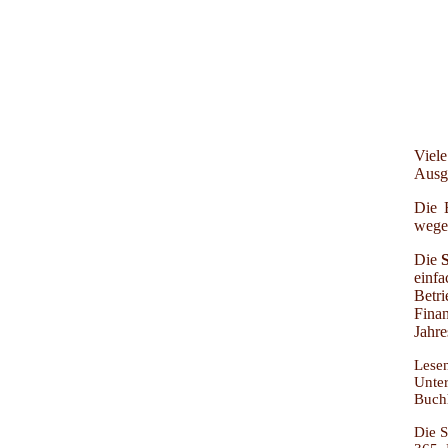
Vie
Ausg
Die 
wege
Die
einf
Betr
Fina
Jahre
Lese
Unter
Buchh
Die S