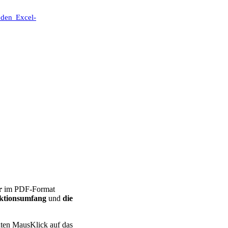
 den Excel-
r
im PDF-Format
ktionsumfang
und
die
hten MausKlick auf das